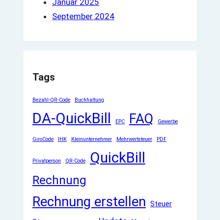
Januar 2025
September 2024
Tags
Bezahl-QR-Code
Buchhaltung
DA-QuickBill
FAQ
EPC
Gewerbe
GiroCode
IHK
Kleinunternehmer
Mehrwertsteuer
PDF
QuickBill
Privatperson
QR-Code
Rechnung
Rechnung erstellen
Steuer