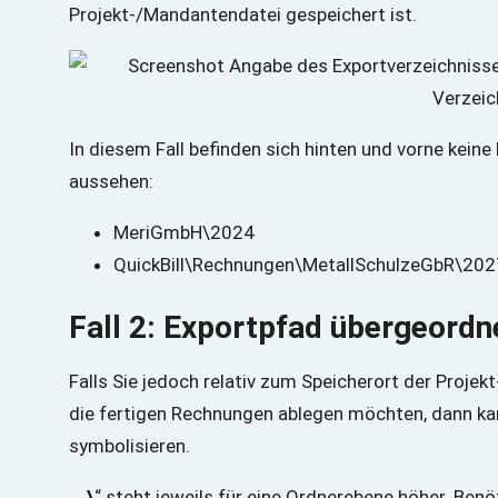
Projekt-/Mandantendatei gespeichert ist.
In diesem Fall befinden sich hinten und vorne keine
aussehen:
MeriGmbH\2024
QuickBill\Rechnungen\MetallSchulzeGbR\202
Fall 2: Exportpfad übergeord
Falls Sie jedoch relativ zum Speicherort der Proj
die fertigen Rechnungen ablegen möchten, dann ka
symbolisieren.
„
..\
“ steht jeweils für eine Ordnerebene höher. Ben