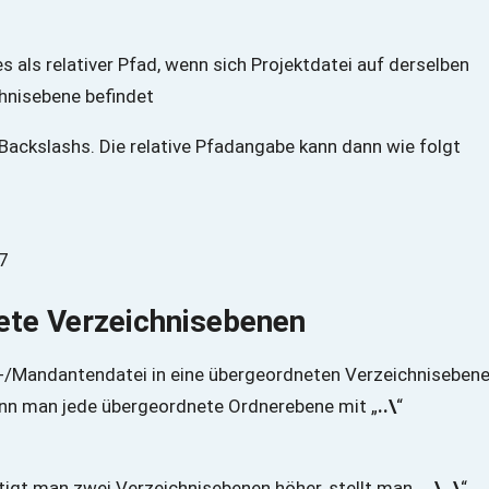
 Backslashs. Die relative Pfadangabe kann dann wie folgt
7
nete Verzeichnisebenen
ekt-/Mandantendatei in eine übergeordneten Verzeichniseben
nn man jede übergeordnete Ordnerebene mit „
..\
“
ötigt man zwei Verzeichnisebenen höher, stellt man „
..\..\
“