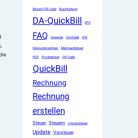
Bezahl-QR-Code
Buchhaltung
DA-QuickBill
EPC
FAQ
d
Gewerbe
GiroCode
IHK
,
Kleinunternehmer
Mehrwertsteuer
die
PDF
Privatperson
QR-Code
QuickBill
Rechnung
Rechnung
erstellen
Steuer
Steuern
Umsatzsteuer
Update
Vorsteuer